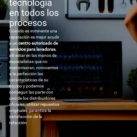
tecnología
en todos los
procesos
Cuando es inminente una
reparación es mejor acudir
a un
centro autorizado de
servicios para lavadoras
,
allí estar en las manos de
especialistas que no
improvisaran, conocemos
a la perfección las
características de su
equipo y podemos
conseguir las parte con
uno de los distribuidores
oficiales, utilizar repuestos
originales garantiza la
satisfacción de la
refacción