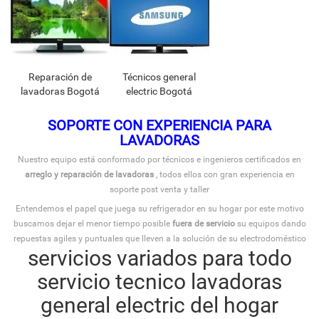
Reparación de
Técnicos general
lavadoras Bogotá
electric Bogotá
SOPORTE CON EXPERIENCIA PARA
LAVADORAS
Nuestro equipo está conformado por técnicos e ingenieros certificados en
arreglo y reparación de lavadoras
, todos ellos con gran experiencia en
soporte post venta y taller
Entendemos el papel que juega su refrigerador en su hogar por este motivo
buscamos dejar el menor tiempo posible
fuera de servicio
su equipos dando
repuestas agiles y puntuales que lleven a la solución de su electrodoméstico
servicios variados para todo
servicio tecnico lavadoras
general electric del hogar