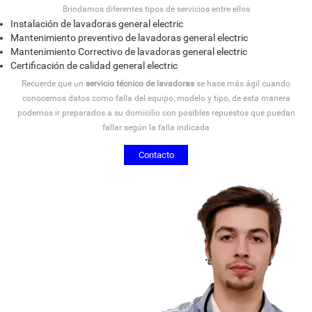
Brindamos diferentes tipos de servicios entre ellos
Instalación de lavadoras general electric
Mantenimiento preventivo de lavadoras general electric
Mantenimiento Correctivo de lavadoras general electric
Certificación de calidad general electric
Recuerde que un
servicio técnico de lavadoras
se hace más ágil cuando
conocemos datos como falla del equipo, modelo y tipo, de esta manera
podemos ir preparados a su domicilio con posibles repuestos que puedan
fallar según la falla indicada
Contacto