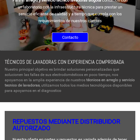
Para el
arreglo y servicio tecnico lavadoras Bogotá
Contamos con
un laboratorio con la infraestructura técnica para prestar un
servicio eficiente de calidad y a tiempo que cumpla con los
requerimientos de nuestros clientes
Contacto
TÉCNICOS DE LAVADORAS CON EXPERIENCIA COMPROBADA
Nuestro principal objetivo es brindar soluciones personalizadas que
solucionen las fallas de sus electrodomésticos en poco tiempo, nos
apoyamos en la amplia experiencia de nuestros
técnicos en arreglo y servicio
tecnico de lavadoras
, utilizamos todos los medios tecnológicos disponibles
para apoyarnos en el diagnostico
REPUESTOS MEDIANTE DISTRIBUIDOR
AUTORIZADO
Nuestra oferta en partes y repuestos es variada además de tener